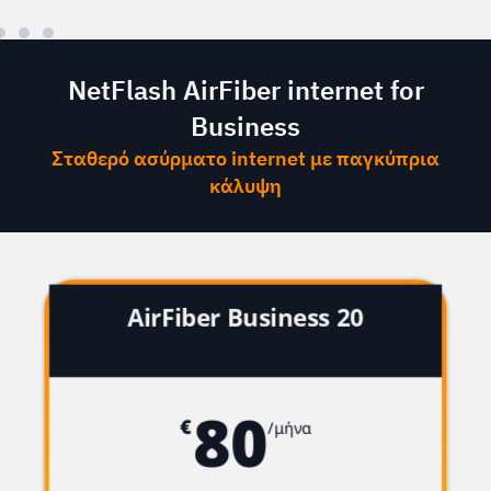
NetFlash AirFiber internet for
Business
Σταθερό ασύρματο internet με παγκύπρια
κάλυψη
AirFiber Business 20
-
80
€
/μήνα