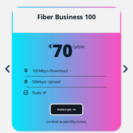
Fiber Business 100
-
70
€
/μήνα
100Mbps Download
50Mbps Upload
Static IP
Απόκτησε το
Limited availability/areas.