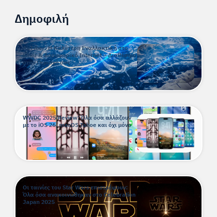
Δημοφιλή
AirFiber: Η Καλύτερη Εναλλακτική στο
Fiber & Δορυφορικό Internet – Διαθέσιμο
στην Περιοχή σας
WWDC 2025 Review: Όλα όσα αλλάζουν
με το iOS 26, macOS Tahoe και όχι μόνο
Οι ταινίες του Star Wars επιστρέφουν:
Όλα όσα ανακοινώθηκαν στο Celebration
Japan 2025