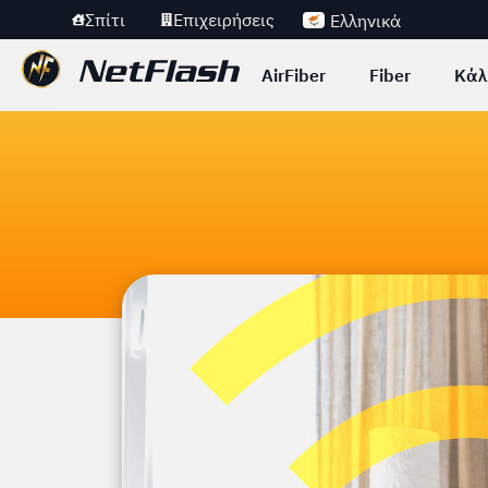
Σπίτι
Επιχειρήσεις
Ελληνικά
AirFiber
Fiber
Κάλ