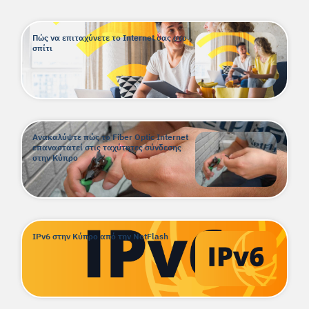
Πώς να επιταχύνετε το Internet σας στο
σπίτι
Ανακαλύψτε πώς το Fiber Optic Internet
επαναστατεί στις ταχύτητες σύνδεσης
στην Κύπρο
IPv6 στην Κύπρο από την NetFlash