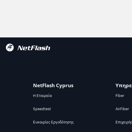
NetFlash Cyprus
Υπηρε
Η Εταιρεία
Fiber
Speedtest
AirFiber
Ευκαιρίες Εργοδότησης
Επιχειρή